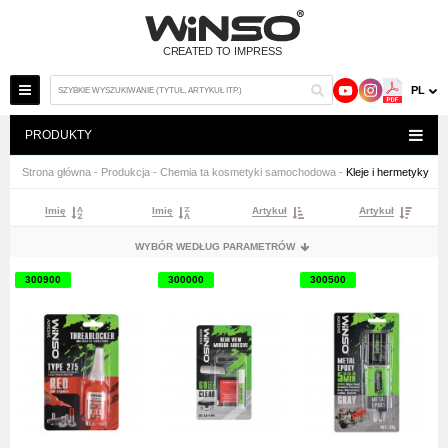
PL
PRODUKTY
Strona główna
-
Produkcja
-
Chemia ta kosmetyki samochodowa
-
Kleje i hermetyky
Imię
Imię
Artykuł
Artykuł
WYBÓR WEDŁUG PARAMETRÓW
300900
300000
300500
ВАГА
ОБ'ЄМ
20 G
0,6 ML
57 G
10 G
25 G
85 G