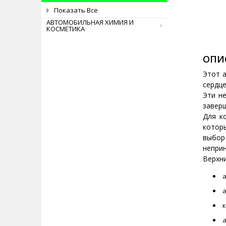
Показать Все
АВТОМОБИЛЬНАЯ ХИМИЯ И
КОСМЕТИКА
ОПИ
Этот 
сердц
Эти н
завер
Для к
котор
выбор
непри
Верхни