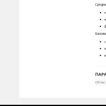
Средни
Базов
ПАР
Об'єм