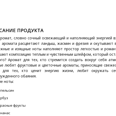
САНИЕ ПРОДУКТА
аромат, словно сочный освежающий и наполняющий энергией вз
е аромата расцветают ландыш, жасмин и фрезия и окутывают в
ежные и изящные ноты наполняют простор легкостью и романт
шают композицию теплым и чувственным шлейфом, который оста
ого?
Аромат для тех, кто стремится создать вокруг себя атм
ые любят фруктовые и цветочные ароматы, приносящие свежес
 для тех, кто ценит энергию жизни, любит окружать се
нужденного обаяния.
е ноты:
апельсин
арбуз
красные фрукты
ананас