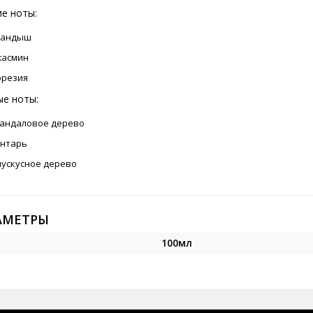
е ноты:
ландыш
жасмин
фрезия
ые ноты:
сандаловое дерево
янтарь
мускусное дерево
АМЕТРЫ
100мл